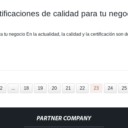
tificaciones de calidad para tu nego
a tu negocio En la actualidad, la calidad y la certificación so
2
...
18
19
20
21
22
23
24
25
PARTNER COMPANY