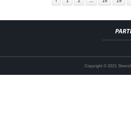
‹
1
2
...
18
19
PART
Copyright © 2021 Shenzh